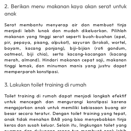
2. Berikan menu makanan kaya akan serat untuk 
anak
Serat membantu menyerap air dan membuat tinja 
menjadi lebih lunak dan mudah dikeluarkan. Pilihlah 
makanan yang tinggi serat seperti buah-buahan (apel, 
pir, pepaya, pisang, alpukat), sayuran (brokoli, wortel, 
bayam, kacang panjang), biji-bijian (roti gandum, 
oatmeal, biji 
chia
), serta kacang-kacangan (kacang 
merah, 
almond
). Hindari makanan cepat saji, makanan 
tinggi lemak, dan minuman manis yang justru dapat 
memperparah konstipasi.
3. Lakukan toilet training di rumah
Toilet training 
di rumah dapat menjadi langkah efektif 
untuk mencegah dan mengurangi konstipasi karena 
mengajarkan anak untuk memiliki kebiasaan buang air 
besar secara teratur. Dengan 
toilet training
 yang tepat, 
anak tidak menahan BAB yang bisa menyebabkan tinja 
keras dan susah keluar. Selain itu, lingkungan toilet yang 
nyaman dan dukungan orang tua membuat anak lebih 