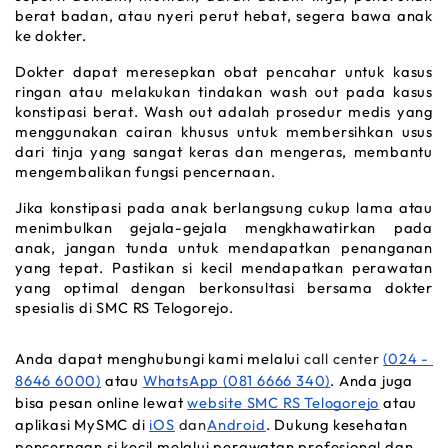
berat badan, atau nyeri perut hebat, segera bawa anak 
ke dokter. 
Dokter dapat meresepkan obat pencahar untuk kasus 
ringan atau melakukan tindakan 
wash out
 pada kasus 
konstipasi berat. 
Wash out
 adalah prosedur medis yang 
menggunakan cairan khusus untuk membersihkan usus 
dari tinja yang sangat keras dan mengeras, membantu 
mengembalikan fungsi pencernaan.
Jika konstipasi pada anak berlangsung cukup lama atau 
menimbulkan gejala-gejala mengkhawatirkan pada 
anak, jangan tunda untuk mendapatkan penanganan 
yang tepat. Pastikan si kecil mendapatkan perawatan 
yang optimal dengan berkonsultasi bersama dokter 
spesialis di SMC RS Telogorejo.
Anda dapat menghubungi kami melalui 
call center 
(024 - 
8646 6000)
 atau 
WhatsApp (081 6666 340)
. Anda juga 
bisa pesan 
online
 lewat 
website 
SMC RS Telogorejo
 atau 
aplikasi MySMC di 
iOS
 dan
Android
. Dukung kesehatan 
pencernaan si kecil melalui perawatan profesional dan 