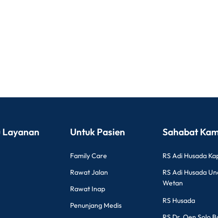
 Layanan
Untuk Pasien
Sahabat Kam
Family Care
RS Adi Husada Ka
Rawat Jalan
RS Adi Husada U
Wetan
Rawat Inap
RS Husada
Penunjang Medis
RS Dr. Oen Solo B