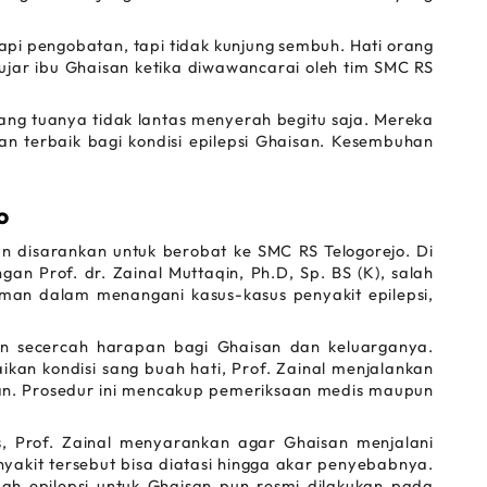
pi pengobatan, tapi tidak kunjung sembuh. Hati orang 
ujar ibu Ghaisan ketika diwawancarai oleh tim SMC RS 
ng tuanya tidak lantas menyerah begitu saja. Mereka 
 terbaik bagi kondisi epilepsi Ghaisan. Kesembuhan 
o
n disarankan untuk berobat ke SMC RS Telogorejo. Di 
an Prof. dr. Zainal Muttaqin, Ph.D, Sp. BS (K), salah 
man dalam menangani kasus-kasus penyakit epilepsi, 
n secercah harapan bagi Ghaisan dan keluarganya. 
an kondisi sang buah hati, Prof. Zainal menjalankan 
an. Prosedur ini mencakup pemeriksaan medis maupun 
s, Prof. Zainal menyarankan agar Ghaisan menjalani 
yakit tersebut bisa diatasi hingga akar penyebabnya. 
ah epilepsi untuk Ghaisan pun resmi dilakukan pada 