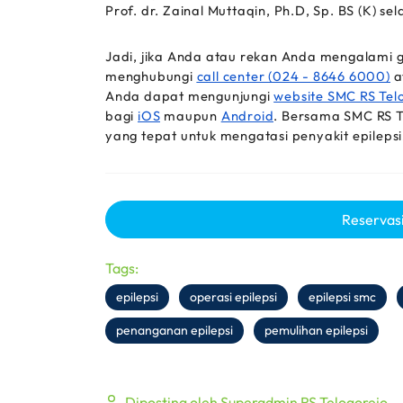
Prof. dr. Zainal Muttaqin, Ph.D, Sp. BS (K) se
Jadi, jika Anda atau rekan Anda mengalami ge
menghubungi 
call center 
(024 - 8646 6000)
 a
Anda dapat mengunjungi 
website 
SMC RS Tel
bagi 
iOS
 maupun 
Android
. Bersama SMC RS T
yang tepat untuk mengatasi penyakit epilepsi
Reservasi
Tags:
epilepsi
operasi epilepsi
epilepsi smc
penanganan epilepsi
pemulihan epilepsi
Diposting oleh Superadmin RS Telogorejo