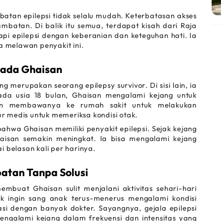
tan epilepsi tidak selalu mudah. Keterbatasan akses 
mbatan. Di balik itu semua, terdapat kisah dari Raja 
epilepsi dengan keberanian dan keteguhan hati. Ia 
melawan penyakit ini. 
pada Ghaisan
ang merupakan seorang 
epilepsy survivor
. Di sisi lain, ia 
Pada usia 18 bulan, Ghaisan mengalami kejang untuk 
pertama kalinya. Orang tua Ghaisan pun membawanya ke rumah sakit untuk melakukan 
r medis untuk memeriksa kondisi otak.
hwa Ghaisan memiliki penyakit epilepsi. Sejak kejang 
haisan semakin meningkat. Ia bisa mengalami kejang 
i belasan kali per harinya.
atan Tanpa Solusi
embuat Ghaisan sulit menjalani aktivitas sehari-hari 
k ingin sang anak terus-menerus mengalami kondisi 
si dengan banyak dokter. Sayangnya, gejala epilepsi 
ngalami kejang dalam frekuensi dan intensitas yang 