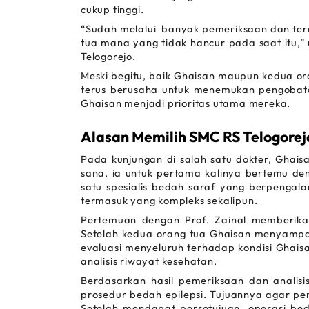
cukup tinggi.
“Sudah melalui  banyak pemeriksaan dan tera
tua mana yang tidak hancur pada saat itu,” 
Telogorejo.
Meski begitu, baik Ghaisan maupun kedua ora
terus berusaha untuk menemukan pengobatan
Ghaisan menjadi prioritas utama mereka.
Alasan Memilih SMC RS Telogorej
Pada kunjungan di salah satu dokter, Ghaisa
sana, ia untuk pertama kalinya bertemu deng
satu spesialis bedah saraf yang berpengala
termasuk yang kompleks sekalipun.
Pertemuan dengan Prof. Zainal memberika
Setelah kedua orang tua Ghaisan menyampaik
evaluasi menyeluruh terhadap kondisi Ghais
analisis riwayat kesehatan.
Berdasarkan hasil pemeriksaan dan analisi
prosedur bedah epilepsi. Tujuannya agar pen
Setelah mendapat persetujuan, operasi bed