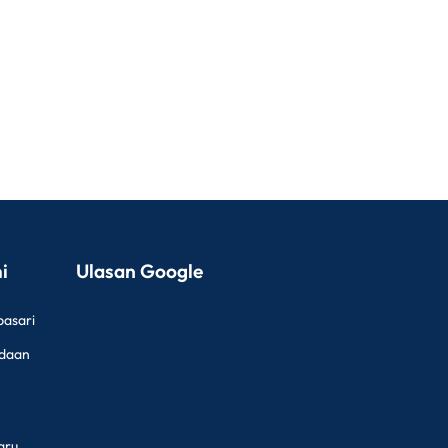
i
Ulasan Google
pasari
ndaan
aru