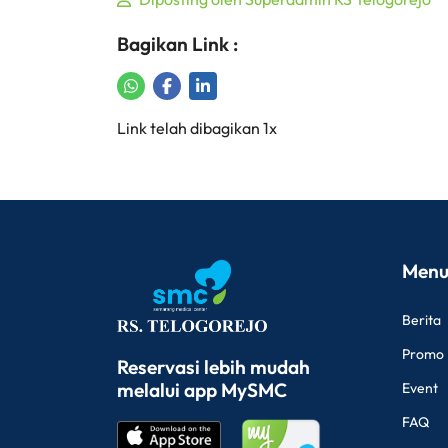
Bagikan Link :
Share on WhatsApp
Share on Facebook
Share on LinkedIn
Copy to Clipboard
Link telah dibagikan 1x
Menu
Berita
Promo
Reservasi lebih mudah
melalui app MySMC
Event
FAQ