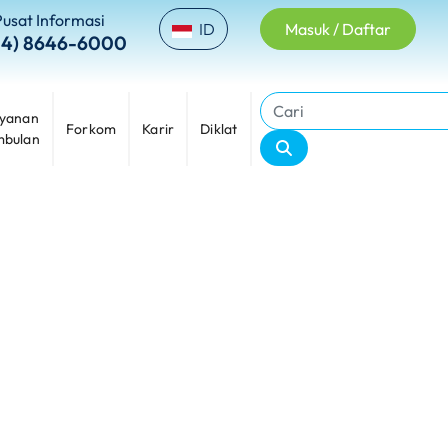
Pusat Informasi
ID
Masuk / Daftar
24) 8646-6000
yanan
Forkom
Karir
Diklat
bulan