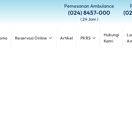
Pemesanan Ambulance
(024) 8457-000
(0
( 24 Jam )
Hubungi
La
omo
Reservasi Online
Artikel
PKRS
Kami
Am