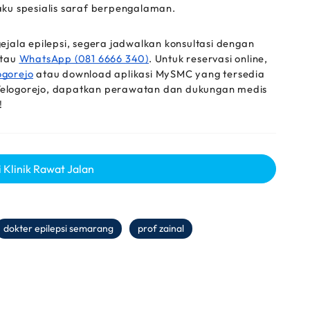
laku spesialis saraf berpengalaman. 
jala epilepsi, segera jadwalkan konsultasi dengan 
tau 
WhatsApp (081 6666 340)
. Untuk reservasi 
online
, 
ogorejo
 atau 
download 
aplikasi MySMC yang tersedia 
elogorejo, dapatkan perawatan dan dukungan medis 
!
 Klinik Rawat Jalan
dokter epilepsi semarang
prof zainal