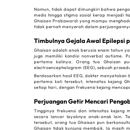
Namun, tidak dapat dimungkiri bahwa pengoba
medis hingga stigma sosial kerap menjadi ha
Ghaisan Prabawardi yang mampu menghadapi 
tidak pernah menyerah dalam perjuangannya 
Timbulnya Gejala Awal Epilepsi 
Ghaisan adalah anak berusia enam tahun y
juga memiliki kondisi nonverbal autisme. 
electroencephalogram 
(EEG), sebuah prosedu
Berdasarkan hasil EEG, dokter menyatakan ba
pertama kali tersebut, intensitas kejang G
setiap hari, dengan frekuensi kejang mencapa
Perjuangan Getir Mencari Pengob
Tingginya frekuensi dan intensitas kejang m
secara lancar layaknya anak-anak lain. Ta
tersebut, orang tua Ghaisan pun berkonsulta
Ghaisan tidak kunjung membaik. Ia masih me