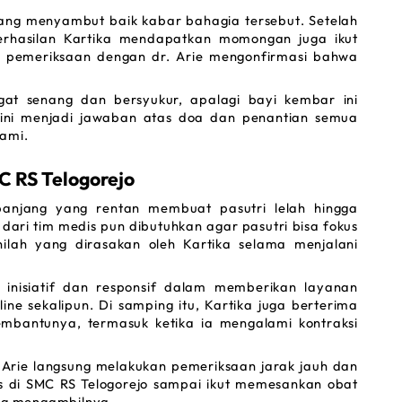
ang menyambut baik kabar bahagia tersebut. Setelah 
erhasilan Kartika mendapatkan momongan juga ikut 
h, pemeriksaan dengan dr. Arie mengonfirmasi bahwa 
at senang dan bersyukur, apalagi bayi kembar ini 
ni menjadi jawaban atas doa dan penantian semua 
uami.
C RS Telogorejo 
anjang yang rentan membuat pasutri lelah hingga 
ri tim medis pun dibutuhkan agar pasutri bisa fokus 
ilah yang dirasakan oleh Kartika selama menjalani 
 inisiatif dan responsif dalam memberikan layanan 
line 
sekalipun. Di samping itu, Kartika juga berterima 
embantunya, termasuk ketika ia mengalami kontraksi 
 
. Arie langsung melakukan pemeriksaan jarak jauh dan 
s di SMC RS Telogorejo sampai ikut memesankan obat 
ung mengambilnya.