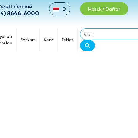
Pusat Informasi
ID
Masuk / Daftar
24) 8646-6000
yanan
Forkom
Karir
Diklat
bulan