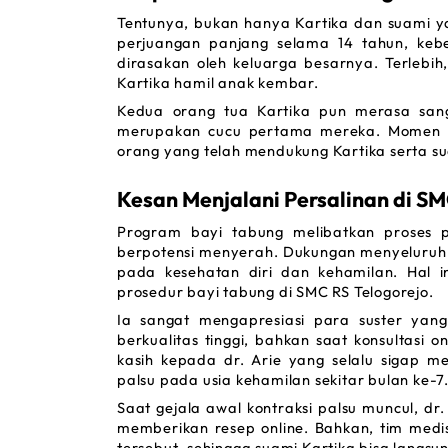
Tentunya, bukan hanya Kartika dan suami y
perjuangan panjang selama 14 tahun, keb
dirasakan oleh keluarga besarnya. Terlebi
Kartika hamil anak kembar.
Kedua orang tua Kartika pun merasa sang
merupakan cucu pertama mereka. Momen i
orang yang telah mendukung Kartika serta s
Kesan Menjalani Persalinan di SM
Program bayi tabung melibatkan proses p
berpotensi menyerah. Dukungan menyeluruh da
pada kesehatan diri dan kehamilan. Hal in
prosedur bayi tabung di SMC RS Telogorejo. 
Ia sangat mengapresiasi para suster yang
berkualitas tinggi, bahkan saat konsultasi 
on
kasih kepada dr. Arie yang selalu sigap m
palsu pada usia kehamilan sekitar bulan ke-7.
Saat gejala awal kontraksi palsu muncul, dr
memberikan resep 
online
. Bahkan, tim medi
tersebut, sehingga suami Kartika bisa langs