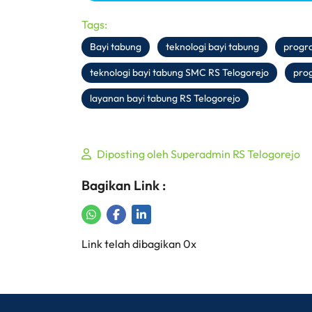
Tags:
Bayi tabung
teknologi bayi tabung
progr
teknologi bayi tabung SMC RS Telogorejo
pro
layanan bayi tabung RS Telogorejo
Diposting oleh Superadmin RS Telogorejo
Bagikan Link :
Share on WhatsApp
Share on Facebook
Share on LinkedIn
Copy to Clipboard
Link telah dibagikan 0x