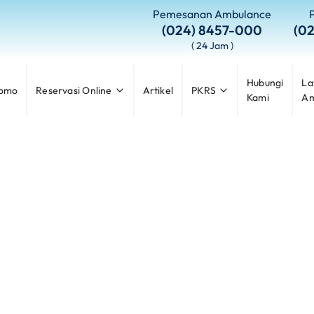
Pemesanan Ambulance
(024) 8457-000
(0
( 24 Jam )
Hubungi
La
omo
Reservasi Online
Artikel
PKRS
Kami
Am