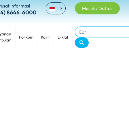
Pusat Informasi
ID
Masuk / Daftar
24) 8646-6000
yanan
Forkom
Karir
Diklat
bulan