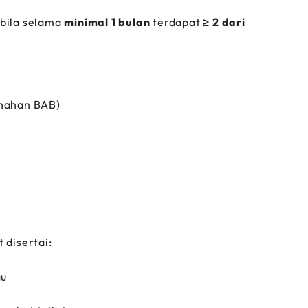
 bila selama
minimal 1 bulan
terdapat
≥ 2 dari
enahan BAB)
 disertai:
gu