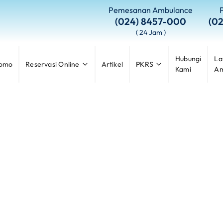
Pemesanan Ambulance
(024) 8457-000
(0
( 24 Jam )
Hubungi
La
omo
Reservasi Online
Artikel
PKRS
Kami
Am