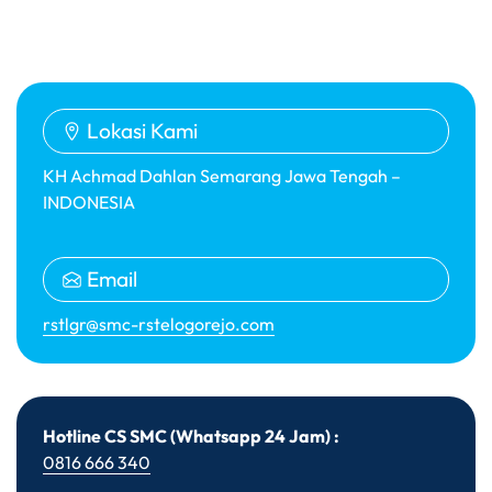
Lokasi Kami
KH Achmad Dahlan Semarang Jawa Tengah –
INDONESIA
Email
rstlgr@smc-rstelogorejo.com
Hotline CS SMC (Whatsapp 24 Jam) :
0816 666 340